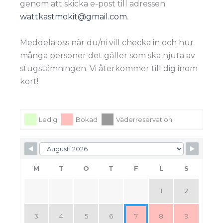
genom att skicka e-post till adressen
wattkastmokit@gmail.com
.
Meddela oss när du/ni vill checka in och hur
många personer det gäller som ska njuta av
stugstämningen. Vi återkommer till dig inom
kort!
Ledig
Bokad
Väderreservation
M
T
O
T
F
L
S
1
2
3
4
5
6
7
8
9