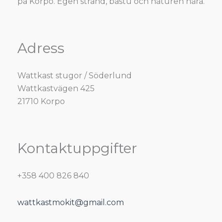
på Korpo. Egen strand, bastu och naturen nära.
Adress
Wattkast stugor / Söderlund
Wattkastvägen 425
21710 Korpo
Kontaktuppgifter
+358 400 826 840
wattkastmokit@gmail.com