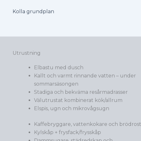
Kolla grundplan
Utrustning
Elbastu med dusch
Kallt och varmt rinnande vatten – under
sommarsäsongen
Stadiga och bekväma resårmadrasser
Välutrustat kombinerat kök/allrum
Elspis, ugn och mikrovågsugn
Kaffebryggare, vattenkokare och brödros
Kylskåp + frysfack/frysskåp
Dammsugare, städredskap och