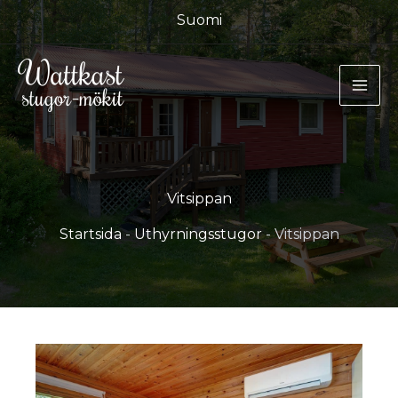
Hoppa
Suomi
till
innehåll
Vitsippan
Startsida
-
Uthyrningsstugor
-
Vitsippan