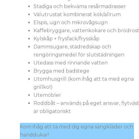
Stadiga och bekväma resårmadrasser
Välutrustat kombinerat kök/allrum
Elspis, ugn och mikrovågsugn
Kaffebryggare, vattenkokare och brödros
Kylskåp + frysfack/frysskåp
Dammsugare, städredskap och
rengöringsmedel för slutstädningen
Utedass med rinnande vatten
Brygga med badstege
Utomhusgrill (kom ihåg att ta med egna
grillkol)
Utemöbler
Roddbåt – används på eget ansvar, flytväs
är obligatoriskt
Kom ihåg att ta med dig egna sängkläder och
handdukar!