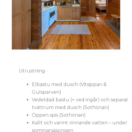
Utrustning
Elbastu med dusch (Vitsippan &
Gulsparven)
Vedeldad bastu (+ ved ingår) och separat
tvättrum med dusch (Sothönan)
Öppen spis (Sothönan)
Kallt och varmt rinnande vatten – under
sommarsäsongen