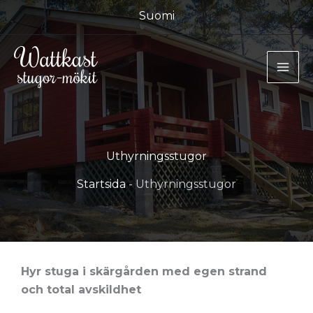
Hoppa
Suomi
till
innehåll
Uthyrningsstugor
Startsida
-
Uthyrningsstugor
Hyr stuga i skärgården med egen strand
och total avskildhet