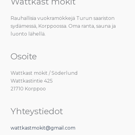
Wattkast mökit
Rauhallisia vuokramökkejä Turun saariston
sydämessä, Korppoossa. Oma ranta, sauna ja
luonto lähellä.
Osoite
Wattkast mökit / Söderlund
Wattkastintie 425
21710 Korppoo
Yhteystiedot
wattkastmokit@gmail.com