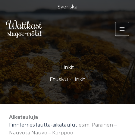
Siirry
Svenska
sisältöön
Linkit
Etusivu
-
Linkit
Aikatauluja
Finnferries lautta-aikataulut
esim. Parainen –
Nauvo ja Nauvo – Korppoo